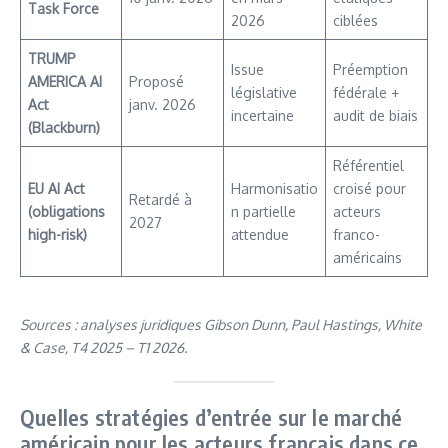
Task Force
2026
ciblées
TRUMP
Issue
Préemption
AMERICA AI
Proposé
législative
fédérale +
Act
janv. 2026
incertaine
audit de biais
(Blackburn)
Référentiel
EU AI Act
Harmonisatio
croisé pour
Retardé à
(obligations
n partielle
acteurs
2027
high-risk)
attendue
franco-
américains
Sources : analyses juridiques Gibson Dunn, Paul Hastings, White
& Case, T4 2025 – T1 2026.
Quelles stratégies d’entrée sur le marché
américain pour les acteurs français dans ce