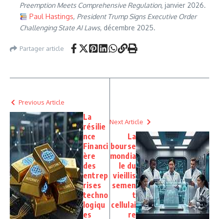
Preemption Meets Comprehensive Regulation
, janvier 2026.
Paul Hastings
,
President Trump Signs Executive Order
Challenging State AI Laws
, décembre 2025.
Partager article
Previous Article
La
Next Article
résilie
nce
La
Financi
bourse
ère
mondia
des
le du
entrep
vieillis
rises
semen
techno
t
logiqu
cellulai
es
re