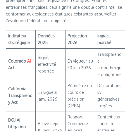
préempter sans base législative du Congrès. Pour les
entreprises françaises, cela signifie une double contrainte : se
conformer aux exigences étatiques existantes
et
surveiller
l’évolution fédérale en temps réel.
Indicateur
Données
Projection
Impact
stratégique
2025
2026
marché
Transparenc
Signé,
Colorado
AI
En vigueur au
e
effectivité
Act
30 juin 2026
algorithmiqu
reportée
e obligatoire
Périmètre en
Déclarations
California
En vigueur
cours de
IA
Transparenc
janv. 2026
précision
génératives
y Act
(CPPA)
exigées
Rapport
Contentieux
DOJ AI
Active depuis
Commerce
contre lois
Litigation
10 janv. 2026
en mars
étatiques