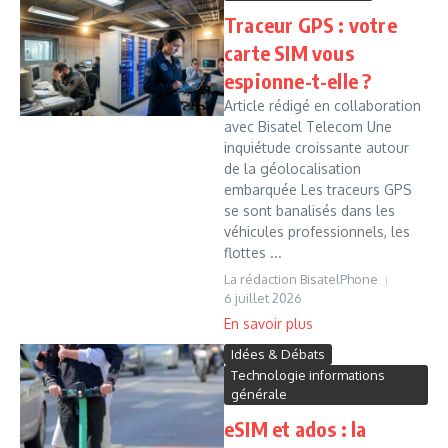
Traceur GPS : votre
carte SIM vous
espionne-t-elle ?
Article rédigé en collaboration
avec Bisatel Telecom Une
inquiétude croissante autour
de la géolocalisation
embarquée Les traceurs GPS
se sont banalisés dans les
véhicules professionnels, les
flottes ...
La rédaction BisatelPhone
6 juillet 2026
Idées & Débats
Technologie informations
générale
eSIM et ados : la