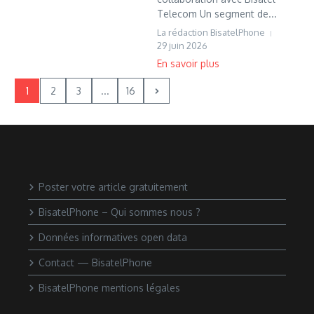
Telecom Un segment de...
La rédaction BisatelPhone
29 juin 2026
1
2
3
...
16
Poster votre article gratuitement
BisatelPhone – Qui sommes nous ?
Données informatives open data
Contact — BisatelPhone
BisatelPhone mentions légales