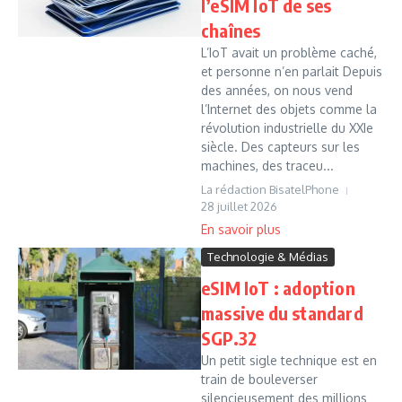
l’eSIM IoT de ses
chaînes
L’IoT avait un problème caché,
et personne n’en parlait Depuis
des années, on nous vend
l’Internet des objets comme la
révolution industrielle du XXIe
siècle. Des capteurs sur les
machines, des traceu...
La rédaction BisatelPhone
28 juillet 2026
Technologie & Médias
eSIM IoT : adoption
massive du standard
SGP.32
Un petit sigle technique est en
train de bouleverser
silencieusement des millions