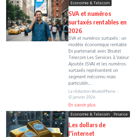
Economie & Telecom
SVA et numéros
surtaxés rentables en
2026
SVA et numéros surtaxés : un
modèle économique rentable
En partenariat avec Bisatel
Telecom Les Services à Valeur
Ajoutée (SVA) et les numéros
surtaxés représentent un
segment méconnu mais
particulièr...
La rédaction BisatelPhone
12 janvier 2026
Economie & Telecom
Finance
Les dollars de
l’internet