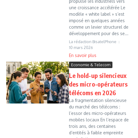
propulse les industriels vers
une croissance accélérée Le
modèle « white label » s’est
imposé en quelques années
comme un levier structurel de
développement pour des se...
La rédaction BisatelPhone
10 mars 2026
Economie & Telecom
Le hold-up silencieux
des micro-opérateurs
télécoms en 2026
La fragmentation silencieuse
du marché des télécoms :
l’essor des micro-opérateurs
mobiles locaux En l’espace de
trois ans, des centaines
d’entités à faible empreinte