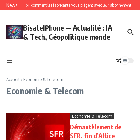
News :
IoT comment les fabricants vous piègent avec leur abonnement
BisatelPhone — Actualité : IA
& Tech, Géopolitique monde
Accueil
/
Economie & Telecom
Economie & Telecom
Economie & Telecom
Démantèlement de
SFR. fin d’Altice