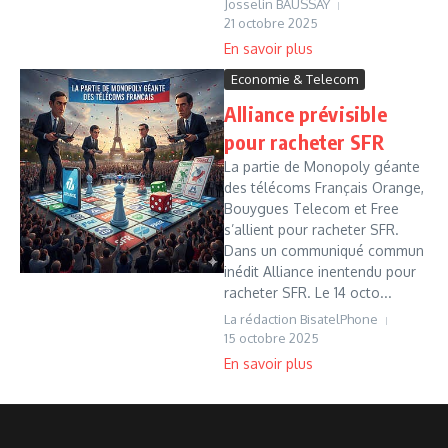
Josselin BAUSSAY
21 octobre 2025
Economie & Telecom
Alliance prévisible
pour racheter SFR
La partie de Monopoly géante
des télécoms Français Orange,
Bouygues Telecom et Free
s’allient pour racheter SFR.
Dans un communiqué commun
inédit Alliance inentendu pour
racheter SFR. Le 14 octo...
La rédaction BisatelPhone
15 octobre 2025