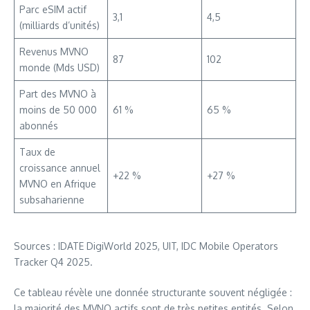
Parc eSIM actif
3,1
4,5
(milliards d’unités)
Revenus MVNO
87
102
monde (Mds USD)
Part des MVNO à
moins de 50 000
61 %
65 %
abonnés
Taux de
croissance annuel
+22 %
+27 %
MVNO en Afrique
subsaharienne
Sources : IDATE DigiWorld 2025, UIT, IDC Mobile Operators
Tracker Q4 2025.
Ce tableau révèle une donnée structurante souvent négligée :
la majorité des MVNO actifs sont de très petites entités. Selon