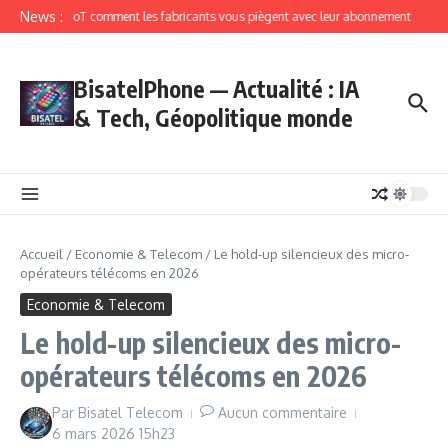
News :
IoT comment les fabricants vous piègent avec leur abonnement
BisatelPhone — Actualité : IA
& Tech, Géopolitique monde
Accueil
/
Economie & Telecom
/
Le hold-up silencieux des micro-
opérateurs télécoms en 2026
Economie & Telecom
Le hold-up silencieux des micro-
opérateurs télécoms en 2026
Par
Bisatel Telecom
Aucun commentaire
6 mars 2026
15h23