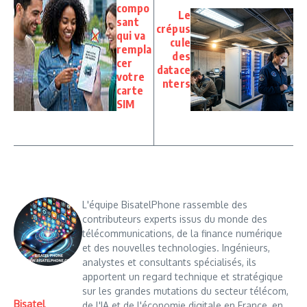
compo
Le
sant
crépus
qui va
cule
rempla
des
cer
datace
votre
nters
carte
SIM
L'équipe BisatelPhone rassemble des
contributeurs experts issus du monde des
télécommunications, de la finance numérique
et des nouvelles technologies. Ingénieurs,
analystes et consultants spécialisés, ils
apportent un regard technique et stratégique
sur les grandes mutations du secteur télécom,
Bisatel
de l'IA et de l'économie digitale en France, en