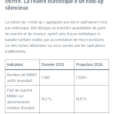
chiffre. La réalité statistique d’un hold-up
silencieux
La notion de « hold-up » appliquée aux micro-opérateurs n’est
pas rhétorique. Elle désigne un transfert quantifiable de parts
de marché et de revenus, opéré sans fracas médiatique ni
bataille tarifaire visible, par accumulation de micro-positions
sur des niches délaissées ou sous-servies par les opérateurs
traditionnels.
Indicateur
Donnée 2025
Projection 2026
Nombre de MVNO
1 280
1 500+
actifs (mondial)
Part de marché
MVNO sur
14,2 %
16,8 %
abonnements
mobiles (Europe)