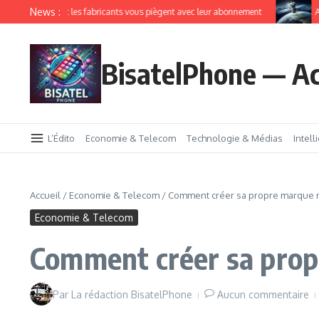
News :
IoT comment les fabricants vous piègent avec leur abonnement
Amazon
BisatelPhone — Ac
L’Édito
Economie & Telecom
Technologie & Médias
Intell
Accueil
/
Economie & Telecom
/
Comment créer sa propre marque m
Economie & Telecom
Comment créer sa prop
Par
La rédaction BisatelPhone
Aucun commentaire