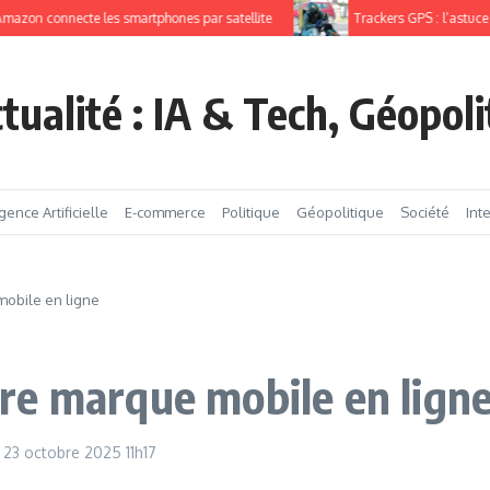
 connecte les smartphones par satellite
Trackers GPS : l’astuce pour 
tualité : IA & Tech, Géopol
igence Artificielle
E-commerce
Politique
Géopolitique
Société
Int
obile en ligne
re marque mobile en lign
23 octobre 2025
11h17