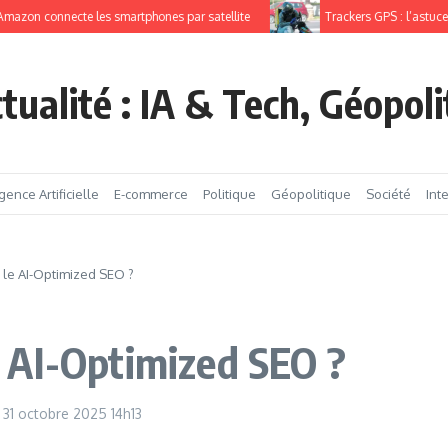
 connecte les smartphones par satellite
Trackers GPS : l’astuce pour
tualité : IA & Tech, Géopol
igence Artificielle
E-commerce
Politique
Géopolitique
Société
Int
le AI-Optimized SEO ?
 AI-Optimized SEO ?
31 octobre 2025
14h13