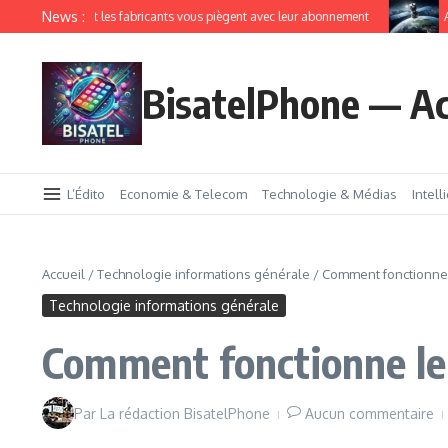
News :
IoT comment les fabricants vous piègent avec leur abonnement
Amazon
BisatelPhone — Ac
L’Édito
Economie & Telecom
Technologie & Médias
Intell
Accueil
/
Technologie informations générale
/
Comment fonctionne 
Technologie informations générale
Comment fonctionne le
Par
La rédaction BisatelPhone
Aucun commentaire