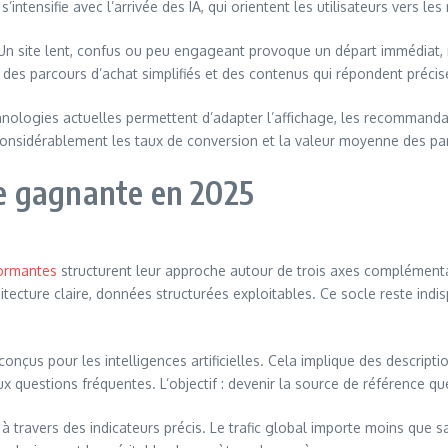
s’intensifie avec l’arrivée des IA, qui orientent les utilisateurs vers le
ur. Un site lent, confus ou peu engageant provoque un départ immédiat
s, des parcours d’achat simplifiés et des contenus qui répondent pr
chnologies actuelles permettent d’adapter l’affichage, les recommandat
nsidérablement les taux de conversion et la valeur moyenne des pan
gie gagnante en 2025
formantes
structurent leur approche autour de trois axes complément
tecture claire, données structurées exploitables. Ce socle reste indi
us pour les intelligences artificielles. Cela implique des description
x questions fréquentes. L’objectif : devenir la source de référence que
 travers des indicateurs précis. Le trafic global importe moins que s