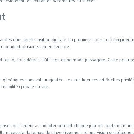
ion deviennent les véritables baromètres du succès.
nt
les dans leur transition digitale. La première consiste à négliger le S
lifié pendant plusieurs années encore.
ment les IA, considérant qu’il s’agit d’une mode passagère. Cette pos
nériques sans valeur ajoutée. Les intelligences artificielles privilégi
rédibilité globale du site.
rises qui tardent à s’adapter perdent chaque jour des parts de marché
lle nécessite du temps, de l’investissement et une vision stratégique c