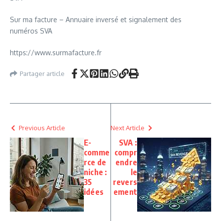
Sur ma facture – Annuaire inversé et signalement des
numéros SVA
https://www.surmafacture.fr
Partager article
Previous Article
Next Article
E-
SVA :
comme
compr
rce de
endre
niche :
le
35
revers
idées
ement