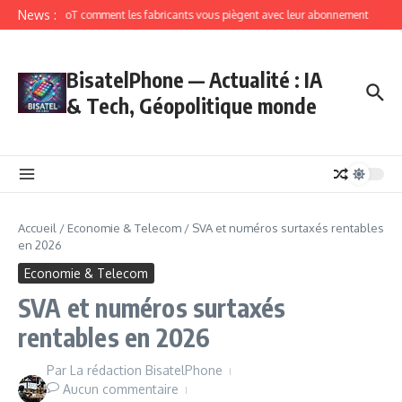
News :
IoT comment les fabricants vous piègent avec leur abonnement
BisatelPhone — Actualité : IA
& Tech, Géopolitique monde
Accueil
/
Economie & Telecom
/
SVA et numéros surtaxés rentables
en 2026
Economie & Telecom
SVA et numéros surtaxés
rentables en 2026
Par
La rédaction BisatelPhone
Aucun commentaire