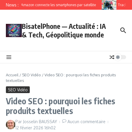
News :
Amazon connecte les smartphones par satellite
Trackers G
BisatelPhone — Actualité : IA
& Tech, Géopolitique monde
Accueil
/
SEO Vidéo
/
Video SEO : pourquoi les fiches produits
textuelles
SEO Vidéo
Video SEO : pourquoi les fiches
produits textuelles
Par
Josselin BAUSSAY
Aucun commentaire
12 février 2026
16h02