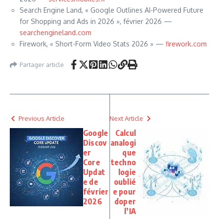
Search Engine Land, « Google Outlines AI-Powered Future
for Shopping and Ads in 2026 », février 2026 —
searchengineland.com
Firework, « Short-Form Video Stats 2026 » —
firework.com
Partager article
Previous Article
Next Article
Google
Calcul
Discov
analogi
er
que
Core
techno
Updat
logie
e de
oublié
février
e pour
2026
doper
l’IA