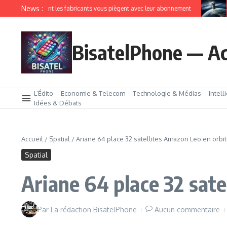
News :
oT comment les fabricants vous piègent avec leur abonnement
Amazon
BisatelPhone — Ac
L’Édito
Economie & Telecom
Technologie & Médias
Intell
Idées & Débats
Accueil
/
Spatial
/
Ariane 64 place 32 satellites Amazon Leo en orbi
Spatial
Ariane 64 place 32 sate
Par
La rédaction BisatelPhone
Aucun commentaire