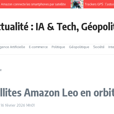
 connecte les smartphones par satellite
Trackers GPS : l’astuce pour 
tualité : IA & Tech, Géopol
igence Artificielle
E-commerce
Politique
Géopolitique
Société
Int
te
llites Amazon Leo en orbi
16 février 2026
14h01