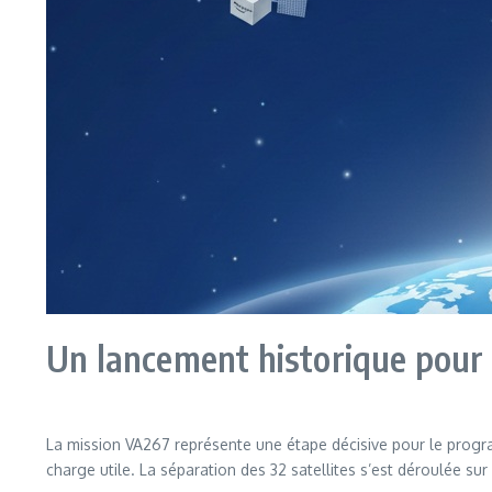
Un lancement historique pour 
La mission VA267 représente une étape décisive pour le progr
charge utile. La séparation des 32 satellites s’est déroulée su