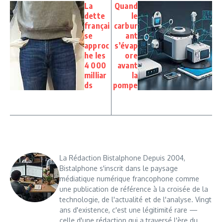
La
Quand
dette
le
françai
carbur
se
ant
approc
s’évap
he les
ore
4 000
avant
milliar
la
ds
pompe
La Rédaction Bistalphone Depuis 2004,
Bistalphone s'inscrit dans le paysage
médiatique numérique francophone comme
une publication de référence à la croisée de la
technologie, de l'actualité et de l'analyse. Vingt
ans d'existence, c'est une légitimité rare —
celle d'une rédaction qui a traversé l'ère du