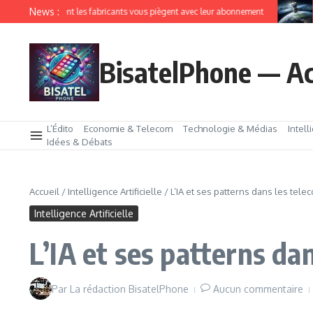
News :
IoT comment les fabricants vous piègent avec leur abonnement
Amaz
BisatelPhone — Ac
L’Édito
Economie & Telecom
Technologie & Médias
Intell
Idées & Débats
Accueil
/
Intelligence Artificielle
/
L’IA et ses patterns dans les tele
Intelligence Artificielle
L’IA et ses patterns da
Par
La rédaction BisatelPhone
Aucun commentaire