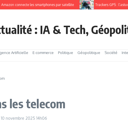
on connecte les smartphones par satellite
Trackers GPS : l’astuce po
tualité : IA & Tech, Géopol
igence Artificielle
E-commerce
Politique
Géopolitique
Société
Int
com
ns les telecom
10 novembre 2025
14h06