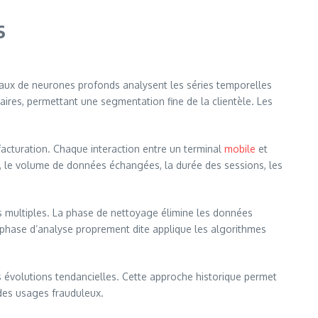
s
seaux de neurones profonds analysent les séries temporelles
laires, permettant une segmentation fine de la clientèle. Les
facturation. Chaque interaction entre un terminal
mobile
et
e, le volume de données échangées, la durée des sessions, les
s multiples. La phase de nettoyage élimine les données
phase d’analyse proprement dite applique les algorithmes
es évolutions tendancielles. Cette approche historique permet
des usages frauduleux.