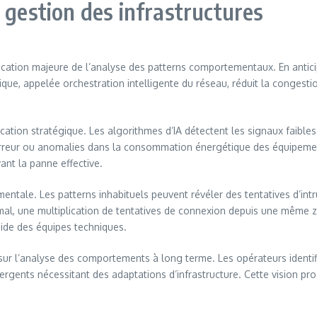
 gestion des infrastructures
ication majeure de l’analyse des patterns comportementaux. En anticipa
ue, appelée orchestration intelligente du réseau, réduit la congestio
ation stratégique. Les algorithmes d’IA détectent les signaux faible
erreur ou anomalies dans la consommation énergétique des équipements
ant la panne effective.
ntale. Les patterns inhabituels peuvent révéler des tentatives d’int
rmal, une multiplication de tentatives de connexion depuis une mê
ide des équipes techniques.
 sur l’analyse des comportements à long terme. Les opérateurs identi
mergents nécessitant des adaptations d’infrastructure. Cette vision pr