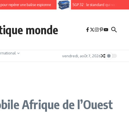
 repérer une balise espionne
SGP.32 : le standard qui va enfin libérer l
itique monde
ernational
vendredi, août 7, 2026
bile Afrique de l’Ouest