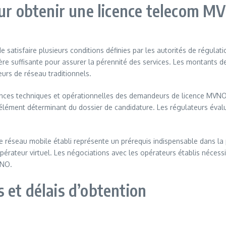
our obtenir une licence telecom M
 satisfaire plusieurs conditions définies par les autorités de régulati
ière suffisante pour assurer la pérennité des services. Les montants d
urs de réseau traditionnels.
es techniques et opérationnelles des demandeurs de licence MVNO. La
ément déterminant du dossier de candidature. Les régulateurs évalue
éseau mobile établi représente un prérequis indispensable dans la plu
opérateur virtuel. Les négociations avec les opérateurs établis néces
VNO.
 et délais d’obtention