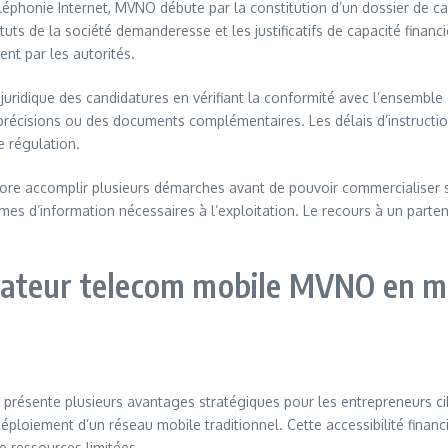
éléphonie Internet, MVNO débute par la constitution d’un dossier de
uts de la société demanderesse et les justificatifs de capacité financiè
ent par les autorités.
juridique des candidatures en vérifiant la conformité avec l’ensemble
récisions ou des documents complémentaires. Les délais d’instruction
e régulation.
ncore accomplir plusieurs démarches avant de pouvoir commercialiser se
èmes d’information nécessaires à l’exploitation. Le recours à un pa
ateur telecom mobile MVNO en m
résente plusieurs avantages stratégiques pour les entrepreneurs cibla
 déploiement d’un réseau mobile traditionnel. Cette accessibilité fi
e ressources limitées.