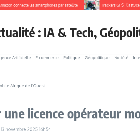
 connecte les smartphones par satellite
Trackers GPS : l’astuce pour
tualité : IA & Tech, Géopol
igence Artificielle
E-commerce
Politique
Géopolitique
Société
Int
obile Afrique de l’Ouest
ir une licence opérateur mo
13 novembre 2025
16h54