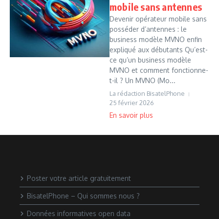
mobile sans antennes
Devenir opérateur mobile sans
posséder d’antennes : le
business modèle MVNO enfin
expliqué aux débutants Qu’est-
ce qu’un business modèle
MVNO et comment fonctionne-
t-il ? Un MVNO (Mo...
La rédaction BisatelPhone
25 février 2026
Poster votre article gratuitement
BisatelPhone – Qui sommes nous ?
Données informatives open data