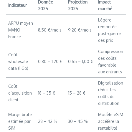
Donnée
Projection
Impact
Indicateur
2025
2026
marché
Légère
ARPU moyen
remontée
MVNO
8,50 €/mois
9,20 €/mois
post-guerre
France
des prix
Compression
Coût
des coûts
wholesale
0,80 – 1,20 €
0,65 – 1,00 €
favorable
data (1 Go)
aux entrants
Digitalisation
Coût
réduit les
d’acquisition
18 – 35 €
15 – 28 €
coûts de
client
distribution
Marge brute
Modèle eSIM
estimée par
28 – 42 %
30 – 45 %
accélère la
SIM
rentabilité