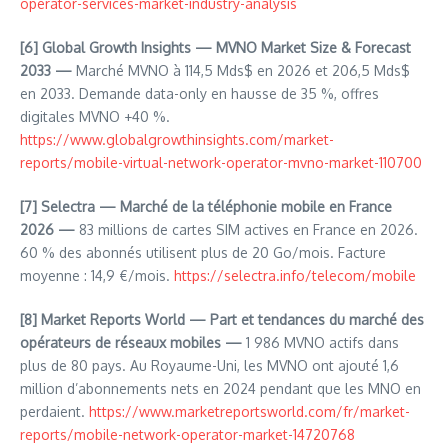
operator-services-market-industry-analysis
[6]
Global Growth Insights — MVNO Market Size & Forecast
2033 —
Marché MVNO à 114,5 Mds$ en 2026 et 206,5 Mds$
en 2033. Demande data-only en hausse de 35 %, offres
digitales MVNO +40 %.
https://www.globalgrowthinsights.com/market-
reports/mobile-virtual-network-operator-mvno-market-110700
[7]
Selectra — Marché de la téléphonie mobile en France
2026 —
83 millions de cartes SIM actives en France en 2026.
60 % des abonnés utilisent plus de 20 Go/mois. Facture
moyenne : 14,9 €/mois.
https://selectra.info/telecom/mobile
[8]
Market Reports World — Part et tendances du marché des
opérateurs de réseaux mobiles —
1 986 MVNO actifs dans
plus de 80 pays. Au Royaume-Uni, les MVNO ont ajouté 1,6
million d’abonnements nets en 2024 pendant que les MNO en
perdaient.
https://www.marketreportsworld.com/fr/market-
reports/mobile-network-operator-market-14720768