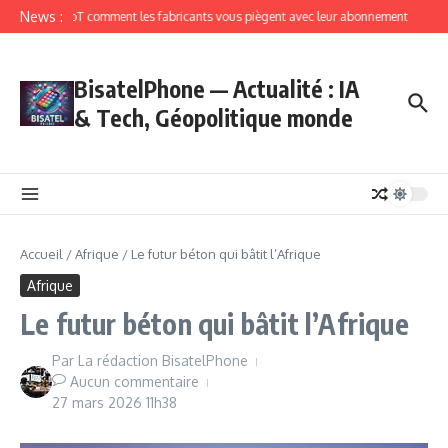
News :
IoT comment les fabricants vous piègent avec leur abonnement
BisatelPhone — Actualité : IA
& Tech, Géopolitique monde
Accueil
/
Afrique
/
Le futur béton qui bâtit l’Afrique
Afrique
Le futur béton qui bâtit l’Afrique
Par
La rédaction BisatelPhone
Aucun commentaire
27 mars 2026
11h38