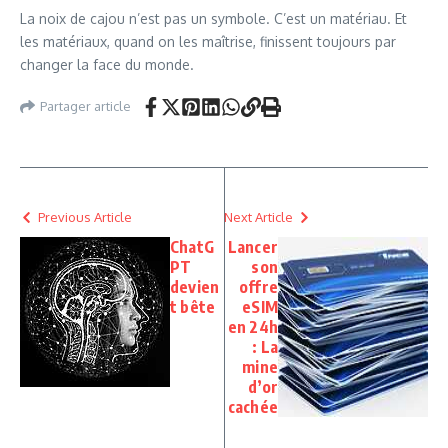
La noix de cajou n’est pas un symbole. C’est un matériau. Et
les matériaux, quand on les maîtrise, finissent toujours par
changer la face du monde.
Partager article
Previous Article
Next Article
ChatG
Lancer
PT
son
devien
offre
t bête
eSIM
en 24h
: La
mine
d’or
cachée