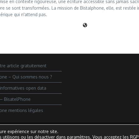
mise en contexte rigoureuse, une écriture accessible sans jamais sacrif
e se sont transformées. La mission de Bistalphone, elle, est restée in
ique qui n'attend pas.
tre article gratuitement
hone – Qui sommes nous ?
informatives open data
— BisatelPhone
one mentions légales
ure expérience sur notre site.
 utilisons ou les désactiver dans
paramètres
.
Vous acceptez les RG