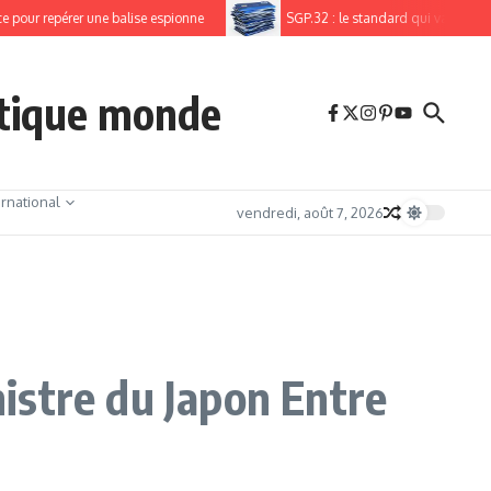
our repérer une balise espionne
SGP.32 : le standard qui va enfin libére
itique monde
ernational
vendredi, août 7, 2026
istre du Japon Entre