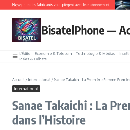
News :
IoT comment les fabricants vous piègent avec leur abonnement
Ama
BisatelPhone — Ac
L’Édito
Economie & Telecom
Technologie & Médias
Intell
Idées & Débats
Accueil
/
International
/
Sanae Takaichi : La Première Femme Premier 
International
Sanae Takaichi : La Pr
dans l’Histoire