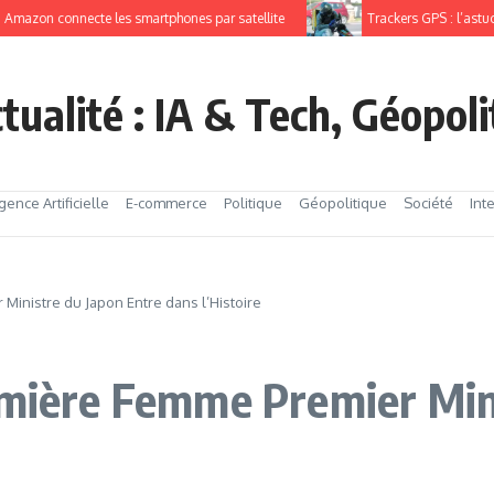
zon connecte les smartphones par satellite
Trackers GPS : l’astuce p
tualité : IA & Tech, Géopol
igence Artificielle
E-commerce
Politique
Géopolitique
Société
Int
Ministre du Japon Entre dans l’Histoire
emière Femme Premier Min