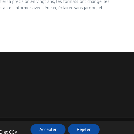
ier la précision.En vingt ans, les formats ont changé, les
tacte : informer avec sérieux, éclairer sans jargon, et
Accepter
Rejeter
PD et CGV