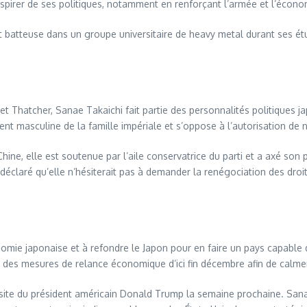
inspirer de ses politiques, notamment en renforçant l’armée et l’écono
t batteuse dans un groupe universitaire de heavy metal durant ses étu
t Thatcher, Sanae Takaichi fait partie des personnalités politiques j
t masculine de la famille impériale et s’oppose à l’autorisation de n
ine, elle est soutenue par l’aile conservatrice du parti et a axé so
claré qu’elle n’hésiterait pas à demander la renégociation des droits
nomie japonaise et à refondre le Japon pour en faire un pays capable 
r des mesures de relance économique d’ici fin décembre afin de calmer
site du président américain Donald Trump la semaine prochaine. Sana