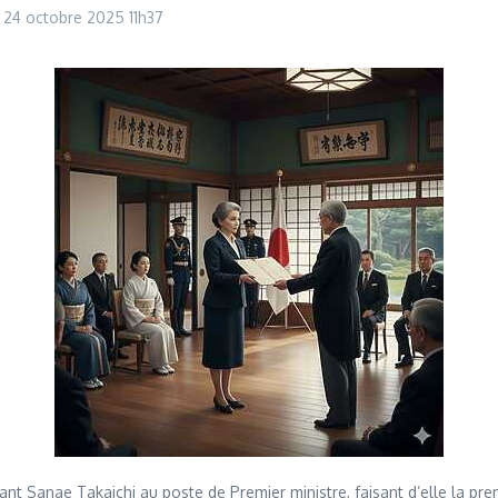
24 octobre 2025
11h37
isant Sanae Takaichi au poste de Premier ministre, faisant d’elle la p