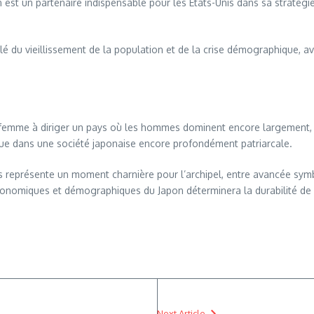
 est un partenaire indispensable pour les États-Unis dans sa stratégie
ulé du vieillissement de la population et de la crise démographique, a
femme à diriger un pays où les hommes dominent encore largement, ell
que dans une société japonaise encore profondément patriarcale.
s représente un moment charnière pour l’archipel, entre avancée symbo
conomiques et démographiques du Japon déterminera la durabilité de
Next Article