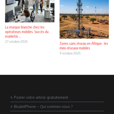
La marque blanche chez les
opérateurs mobiles. Succès du
marketin ...
27 octobre 2025
Zones sans réseau en Afrique : les
mini-réseaux mobiles
9 octobre 2025
Poster votre article gratuitement
BisatelPhone – Qui sommes nous ?