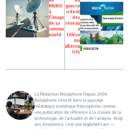
un
en
MVNO
guerre
à
créent
l’image
des
de sa
réseau
commu
x
nauté
téléco
ms
alterna
tifs
La Rédaction Bistalphone Depuis 2004,
Bistalphone s'inscrit dans le paysage
médiatique numérique francophone comme
une publication de référence à la croisée de la
technologie, de l'actualité et de l'analyse. Vingt
ans d'existence, c'est une légitimité rare —