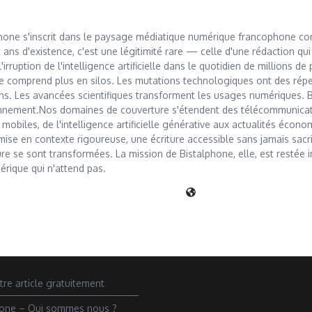
hone s'inscrit dans le paysage médiatique numérique francophone com
t ans d'existence, c'est une légitimité rare — celle d'une rédaction qu
irruption de l'intelligence artificielle dans le quotidien de millions d
e comprend plus en silos. Les mutations technologiques ont des rép
s. Les avancées scientifiques transforment les usages numériques. 
onnement.Nos domaines de couverture s'étendent des télécommunicati
obiles, de l'intelligence artificielle générative aux actualités économ
mise en contexte rigoureuse, une écriture accessible sans jamais sacrif
e se sont transformées. La mission de Bistalphone, elle, est restée in
ique qui n'attend pas.
tre article gratuitement
hone – Qui sommes nous ?