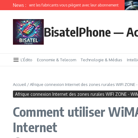
News :
IoT comment les fabricants vous piègent avec leur abonnement
A
BisatelPhone — Ac
L’Édito
Economie & Telecom
Technologie & Médias
Intell
Accueil
/
Afrique connexion Internet des zones rurales WIFI ZONE 
Afrique connexion Internet des zones rurales WIFI ZONE - W
Comment utiliser WiMAX
Internet