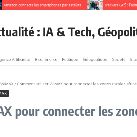
mazon connecte les smartphones par satellite
Trackers GPS : l’astuce
tualité : IA & Tech, Géopol
igence Artificielle
E-commerce
Politique
Géopolitique
Société
Int
- WiMAX
/
Comment utiliser WiMAX pour connecter les zones rurales africai
iMAX
 pour connecter les zones