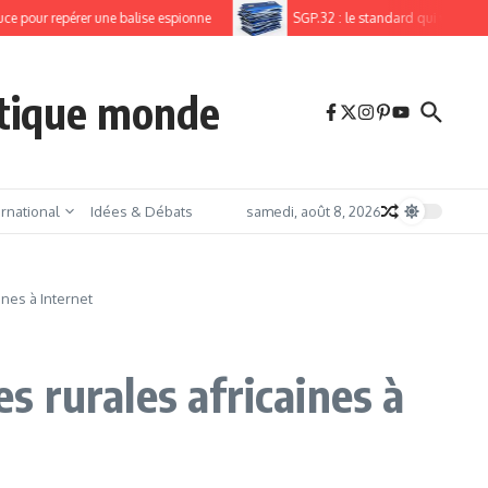
 pour repérer une balise espionne
SGP.32 : le standard qui va enfin lib
itique monde
ernational
Idées & Débats
samedi, août 8, 2026
nes à Internet
 rurales africaines à