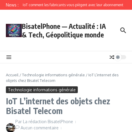
News :
IoT comment les fabricants vous piègent avec leur abonnement
BisatelPhone — Actualité : IA
& Tech, Géopolitique monde
Accueil
/
Technologie informations générale
/
IoT L’internet des
objets chez Bisatel Telecom
Technologie informations générale
IoT L’internet des objets chez
Bisatel Telecom
Par
La rédaction BisatelPhone
Aucun commentaire