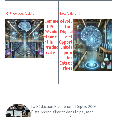
Previous Article
Next Article
Comme
Révolu
nt IA
tion
Révolu
Digital
tionne
e et
nt la
Opport
Produc
unités
tivité
pour
les
Entrep
rises
La Rédaction Bistalphone Depuis 2004,
Bistalphone s'inscrit dans le paysage