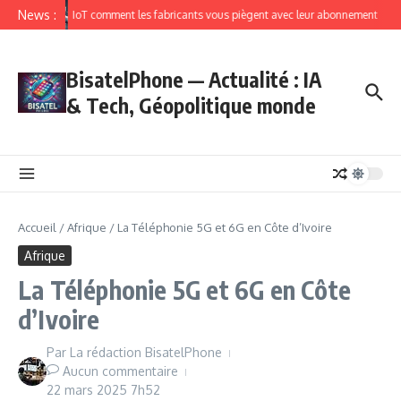
News :
IoT comment les fabricants vous piègent avec leur abonnement
BisatelPhone — Actualité : IA
& Tech, Géopolitique monde
Accueil
/
Afrique
/
La Téléphonie 5G et 6G en Côte d’Ivoire
Afrique
La Téléphonie 5G et 6G en Côte
d’Ivoire
Par
La rédaction BisatelPhone
Aucun commentaire
22 mars 2025
7h52