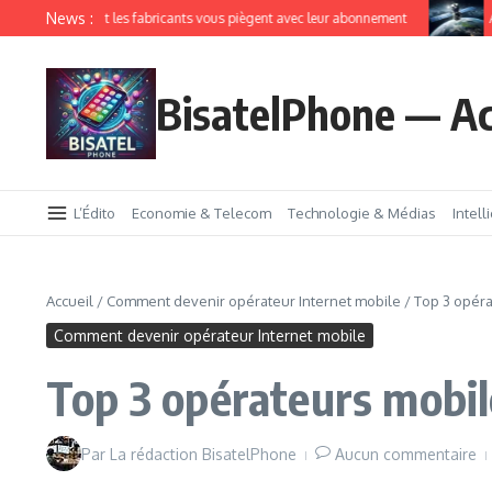
News :
T comment les fabricants vous piègent avec leur abonnement
Amazon 
BisatelPhone — Ac
L’Édito
Economie & Telecom
Technologie & Médias
Intell
Accueil
/
Comment devenir opérateur Internet mobile
/
Top 3 opéra
Comment devenir opérateur Internet mobile
Top 3 opérateurs mobil
Par
La rédaction BisatelPhone
Aucun commentaire