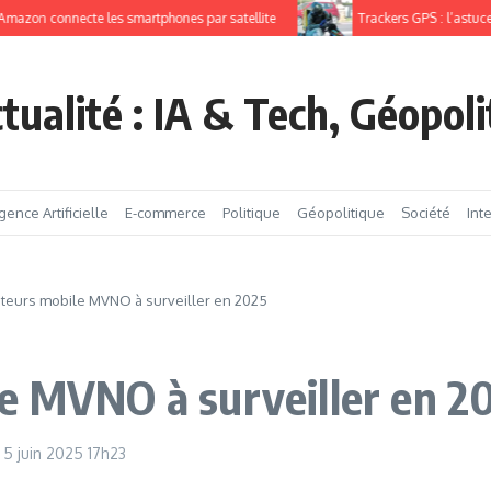
connecte les smartphones par satellite
Trackers GPS : l’astuce pour r
tualité : IA & Tech, Géopol
igence Artificielle
E-commerce
Politique
Géopolitique
Société
Int
teurs mobile MVNO à surveiller en 2025
e MVNO à surveiller en 2
5 juin 2025
17h23