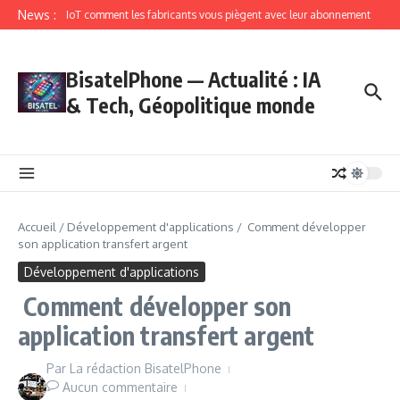
News :
IoT comment les fabricants vous piègent avec leur abonnement
BisatelPhone — Actualité : IA
& Tech, Géopolitique monde
Accueil
/
Développement d'applications
/
Comment développer
son application transfert argent
Développement d'applications
Comment développer son
application transfert argent
Par
La rédaction BisatelPhone
Aucun commentaire