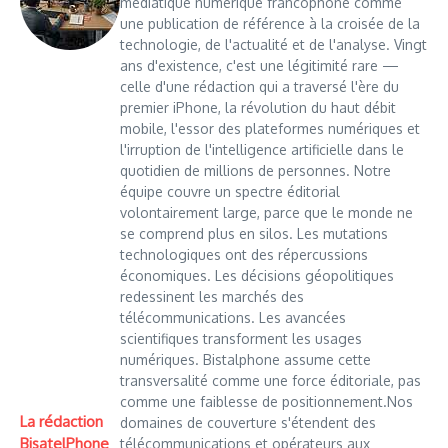
médiatique numérique francophone comme
une publication de référence à la croisée de la
technologie, de l'actualité et de l'analyse. Vingt
ans d'existence, c'est une légitimité rare —
celle d'une rédaction qui a traversé l'ère du
premier iPhone, la révolution du haut débit
mobile, l'essor des plateformes numériques et
l'irruption de l'intelligence artificielle dans le
quotidien de millions de personnes. Notre
équipe couvre un spectre éditorial
volontairement large, parce que le monde ne
se comprend plus en silos. Les mutations
technologiques ont des répercussions
économiques. Les décisions géopolitiques
redessinent les marchés des
télécommunications. Les avancées
scientifiques transforment les usages
numériques. Bistalphone assume cette
transversalité comme une force éditoriale, pas
comme une faiblesse de positionnement.Nos
La rédaction
domaines de couverture s'étendent des
BisatelPhone
télécommunications et opérateurs aux