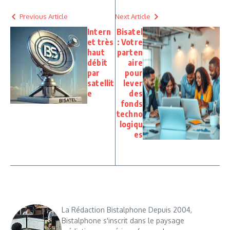
Previous Article
Next Article
Intern
Bisatel
et très
: Votre
haut
parten
débit
aire
par
pour
satellit
lever
e
des
fonds
techno
logiqu
es
La Rédaction Bistalphone Depuis 2004,
Bistalphone s'inscrit dans le paysage