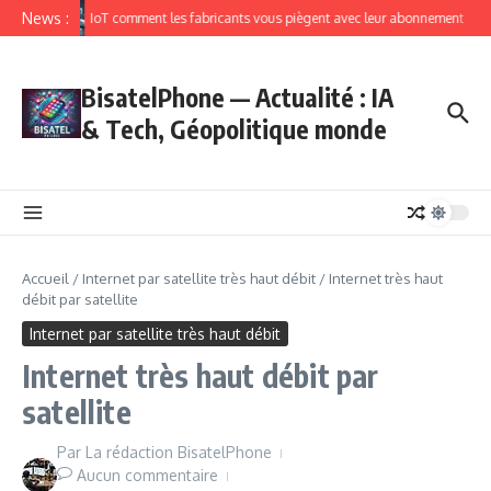
News :
IoT comment les fabricants vous piègent avec leur abonnement
BisatelPhone — Actualité : IA
& Tech, Géopolitique monde
Accueil
/
Internet par satellite très haut débit
/
Internet très haut
débit par satellite
Internet par satellite très haut débit
Internet très haut débit par
satellite
Par
La rédaction BisatelPhone
Aucun commentaire