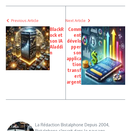
Previous Article
Next Article
BlackR
Comm
ock et
ent
son IA
dévelo
Aladdi
pper
n
son
applica
tion
transf
ert
argent
La Rédaction Bistalphone Depuis 2004,
Bistalphone s'inscrit dans le paysage