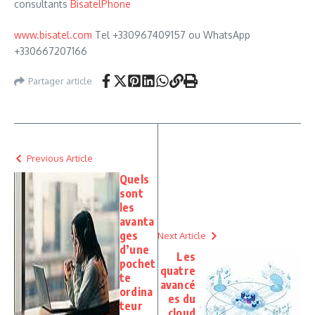
consultants
BisatelPhone
www.bisatel.com
Tel +330967409157 ou WhatsApp
+330667207166
Partager article
Previous Article
Quels
sont
les
avanta
ges
Next Article
d’une
Les
pochet
quatre
te
avancé
ordina
es du
teur
cloud