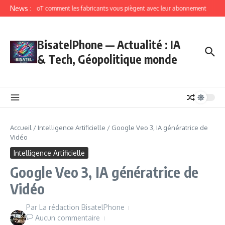
News :
IoT comment les fabricants vous piègent avec leur abonnement
BisatelPhone — Actualité : IA
& Tech, Géopolitique monde
Accueil
/
Intelligence Artificielle
/
Google Veo 3, IA génératrice de
Vidéo
Intelligence Artificielle
Google Veo 3, IA génératrice de
Vidéo
Par
La rédaction BisatelPhone
Aucun commentaire