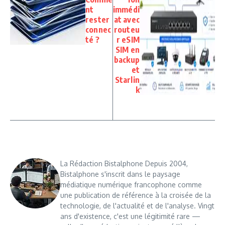
nt
immédi
rester
at avec
connec
routeu
té ?
r eSIM
SIM en
backup
et
Starlin
k
La Rédaction Bistalphone Depuis 2004,
Bistalphone s'inscrit dans le paysage
médiatique numérique francophone comme
une publication de référence à la croisée de la
technologie, de l'actualité et de l'analyse. Vingt
ans d'existence, c'est une légitimité rare —