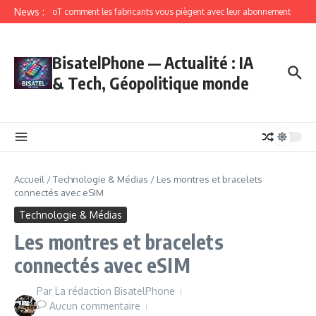
News :
IoT comment les fabricants vous piègent avec leur abonnement
BisatelPhone — Actualité : IA
& Tech, Géopolitique monde
Accueil
/
Technologie & Médias
/
Les montres et bracelets
connectés avec eSIM
Technologie & Médias
Les montres et bracelets
connectés avec eSIM
Par
La rédaction BisatelPhone
Aucun commentaire