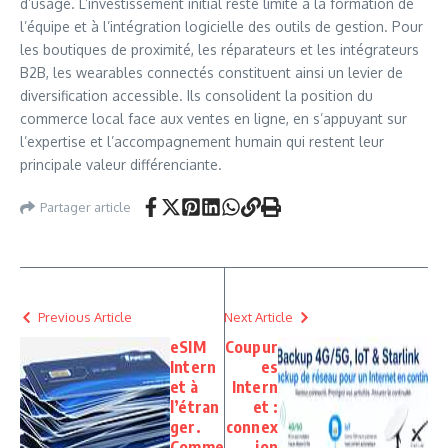
d’usage. L’investissement initial reste limité à la formation de
l’équipe et à l’intégration logicielle des outils de gestion. Pour
les boutiques de proximité, les réparateurs et les intégrateurs
B2B, les wearables connectés constituent ainsi un levier de
diversification accessible. Ils consolident la position du
commerce local face aux ventes en ligne, en s’appuyant sur
l’expertise et l’accompagnement humain qui restent leur
principale valeur différenciante.
Partager article
Previous Article
Next Article
eSIM
Coupur
Intern
es
et à
Intern
l’étran
et :
ger.
connex
Comme
ion